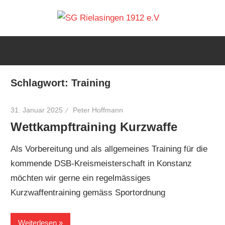
Zum
SG
Inhalt
springen
Rielas
1912
Schlagwort:
Training
31. Januar 2025
Peter Hoffmann
e.V
Wettkampftraining Kurzwaffe
Als Vorbereitung und als allgemeines Training für die
kommende DSB-Kreismeisterschaft in Konstanz
möchten wir gerne ein regelmässiges
Kurzwaffentraining gemäss Sportordnung
Weiterlesen