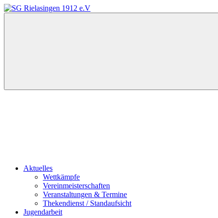
Zum
Inhalt
SG
springen
Rielasingen
1912
e.V
Aktuelles
Wettkämpfe
Vereinmeisterschaften
Veranstaltungen & Termine
Thekendienst / Standaufsicht
Jugendarbeit