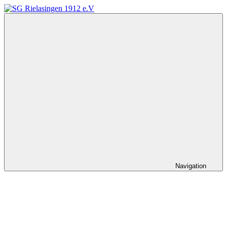
Zum
Inhalt
SG
springen
Rielasingen
1912
e.V
Navigation