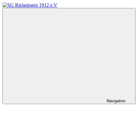
Zum
Inhalt
SG
springen
Rielasingen
1912
e.V
Navigation