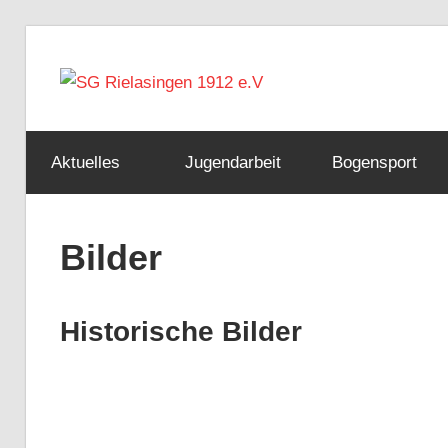
Zum
Inhalt
SG
springen
Rielasi
Aktuelles
Jugendarbeit
Bogensport
1912
Bilder
e.V
Historische Bilder