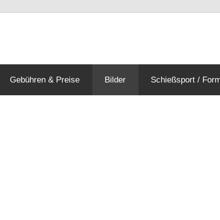
ngen
Gebühren & Preise
Bilder
Schießsport / For