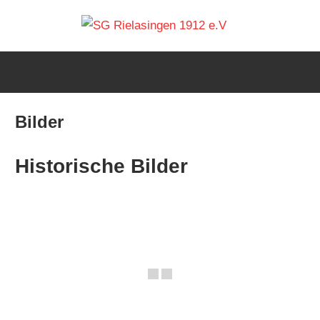
Zum
SG
Inhalt
springen
Rielas
1912
Bilder
e.V
Historische Bilder